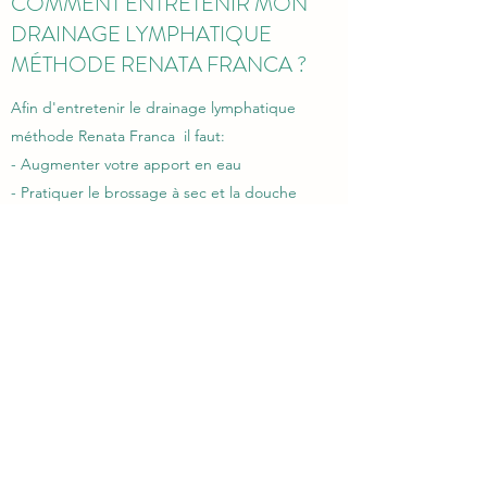
COMMENT ENTRETENIR MON
DRAINAGE LYMPHATIQUE
MÉTHODE RENATA FRANCA ?
Afin d'entretenir le drainage lymphatique
méthode Renata Franca il faut:
- Augmenter votre apport en eau
- Pratiquer le brossage à sec et la douche
écossaise
QUEL TYPE DE SPORT ADOPTER
POUR ENTRETENIR LE
DRAINAGE LYMPHATIQUE ?
- Natation
- Aquabike
- Surf
- Yoga, pilates